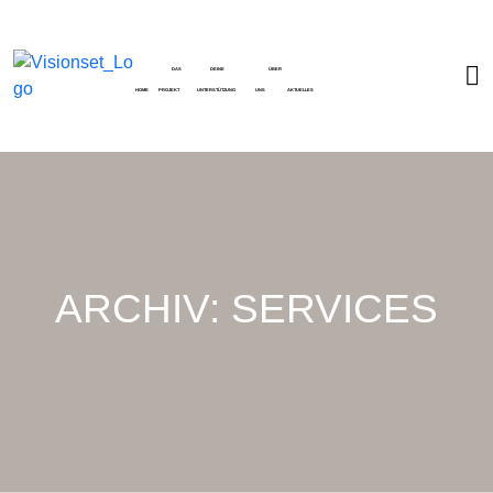
DAS
DEINE
ÜBER
HOME
PROJEKT
UNTERSTÜTZUNG
UNS
AKTUELLES
ARCHIV:
SERVICES